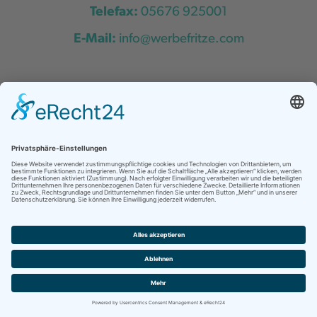
Telefax:
05676 925001
E-Mail:
info@werbefritze.com